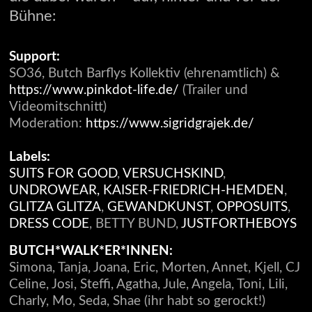
Bühne:
Support:
SO36, Butch Barflys Kollektiv (ehrenamtlich) &
https://www.pinkdot-life.de/
(Trailer und
Videomitschnitt)
Moderation:
https://www.sigridgrajek.de/
Labels:
SUITS FOR GOOD
,
VERSUCHSKIND
,
UNDROWEAR,
KAISER-FRIEDRICH-HEMDEN
,
GLITZA GLITZA
,
GEWANDKUNST
,
OPPOSUITS
,
DRESS CODE
, BETTY BUND,
JUSTFORTHEBOYS
BUTCH*WALK*ER*INNEN:
Simona, Tanja, Joana, Eric, Morten, Annet, Kjell, CJ
Celine, Josi, Steffi, Agatha, Jule, Angela, Toni, Lili,
Charly, Mo, Seda, Shae (ihr habt so gerockt!)